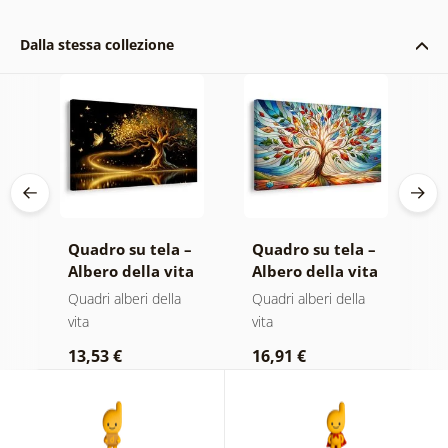
Dalla stessa collezione
 –
Quadro su tela –
Quadro su tela –
Q
ta
Albero della vita
Albero della vita
A
la
magia dorata
in vetrata
i
Quadri alberi della
Quadri alberi della
Qu
colorata
vita
vita
vi
13,53 €
16,91 €
1