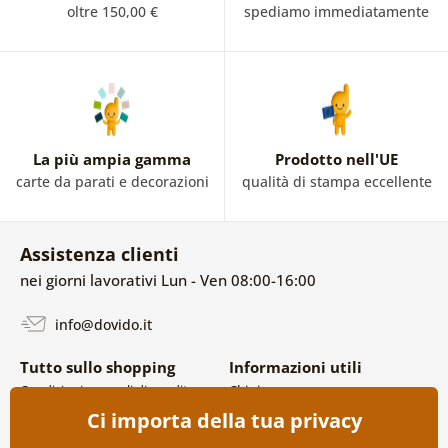
oltre 150,00 €
spediamo immediatamente
La più ampia gamma
Prodotto nell'UE
carte da parati e decorazioni
qualità di stampa eccellente
Assistenza clienti
nei giorni lavorativi Lun - Ven 08:00-16:00
info@dovido.it
Tutto sullo shopping
Informazioni utili
Condizioni generali di vendita e
Chi siamo
reclami
FAQ
Ci importa della tua privacy
Politica sulla privacy
Contatti