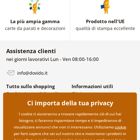
La più ampia gamma
Prodotto nell'UE
carte da parati e decorazioni
qualità di stampa eccellente
Assistenza clienti
nei giorni lavorativi Lun - Ven 08:00-16:00
info@dovido.it
Tutto sullo shopping
Informazioni utili
Condizioni generali di vendita e
Chi siamo
reclami
FAQ
Ci importa della tua privacy
Politica sulla privacy
Contatti
Opzioni di spedizione e
Collaborazione all’ingrosso
I cookie ti aiuteranno a trovare rapidamente ciò di cui hai
pagamento
bisogno, ti faranno risparmiare tempo e ti impediranno di
Reso della merce
visualizzare annunci che non ti interessano. Utilizziamo
cookie
per farti sapere che sei sul nostro sito e mostriamo i prodotti in