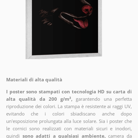
Materiali di alta qualità
I poster sono stampati con tecnologia HD su carta di
alta qualità da 200 g/m²,
garantendo una perfetta
riproduzione dei colori. La stampa è resistente ai raggi UV,
evitando che i colori sbiadiscano anche dopo
un'esposizione prolungata alla luce solare. Sia i poster che
le cornici sono realizzati con materiali sicuri e inodori,
quindi
sono adatti a qualsiasi ambiente,
camera da