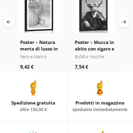
da
Poster – Natura
Poster – Mucca in
P
lla
morta di lusso in
abito con sigaro e
f
nco
bianco e nero
whisky
e
Nero e bianco
Bufali e mucche
N
9,42 €
7,54 €
7
Spedizione gratuita
Prodotti in magazzino
oltre 150,00 €
spediamo immediatamente