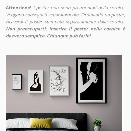
Attenzione!
I poster non sono pre-montati nella cornice.
Vengono consegnati separatamente. Ordinando un poster,
riceverai il poster stampato separatamente dalla cornice.
Non preoccuparti, inserire il poster nella cornice è
davvero semplice. Chiunque può farlo!