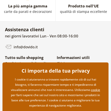
La più ampia gamma
Prodotto nell'UE
carte da parati e decorazioni
qualità di stampa eccellente
Assistenza clienti
nei giorni lavorativi Lun - Ven 08:00-16:00
info@dovido.it
Tutto sullo shopping
Informazioni utili
Condizioni generali di vendita e
Chi siamo
reclami
FAQ
Ci importa della tua privacy
Politica sulla privacy
Contatti
Opzioni di spedizione e
Collaborazione all’ingrosso
I cookie ti aiuteranno a trovare rapidamente ciò di cui hai
pagamento
bisogno, ti faranno risparmiare tempo e ti impediranno di
Reso della merce
visualizzare annunci che non ti interessano. Utilizziamo
cookie
per farti sapere che sei sul nostro sito e mostriamo i prodotti in
base alle tue preferenze. I cookie ci aiutano a migliorare la tua
esperienza di navigazione migliorata.