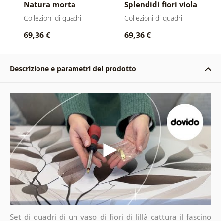
Natura morta
Splendidi fiori viola
tranquilla con
con cuoricino
Collezioni di quadri
Collezioni di quadri
mestoli
69,36 €
69,36 €
Descrizione e parametri del prodotto
Set di quadri di un vaso di fiori di lillà cattura il fascino