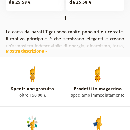
da 25,58 €
da 25,58 €
1
Le carta da parati Tiger sono molto popolari e ricercate.
Il motivo principale è che sembrano eleganti e creano
un'atmosfera indescrivibile di energia, dinamismo, forza,
Mostra descrizione
superiorità e bellezza all'interno. In questa
sottocategoria troverai anche altri felini con cui ravvivare
la tua casa. Le carta da parati con animali selvatici sono
originali e uniche. Visualizza carta da parati fotografici
dalla sicurezza di casa tua!
Spedizione gratuita
Prodotti in magazzino
oltre 150,00 €
spediamo immediatamente