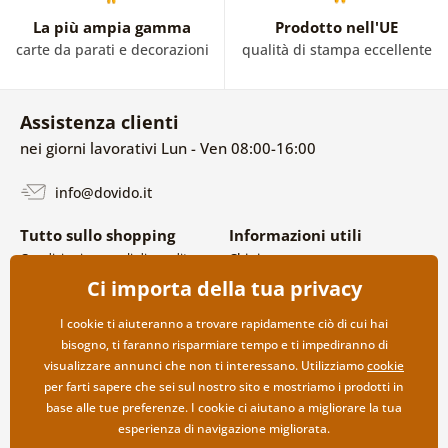
La più ampia gamma
Prodotto nell'UE
carte da parati e decorazioni
qualità di stampa eccellente
Assistenza clienti
nei giorni lavorativi Lun - Ven 08:00-16:00
info@dovido.it
Tutto sullo shopping
Informazioni utili
Condizioni generali di vendita e
Chi siamo
reclami
FAQ
Ci importa della tua privacy
Politica sulla privacy
Contatti
Opzioni di spedizione e
Collaborazione all’ingrosso
I cookie ti aiuteranno a trovare rapidamente ciò di cui hai
pagamento
bisogno, ti faranno risparmiare tempo e ti impediranno di
Reso della merce
visualizzare annunci che non ti interessano. Utilizziamo
cookie
per farti sapere che sei sul nostro sito e mostriamo i prodotti in
base alle tue preferenze. I cookie ci aiutano a migliorare la tua
esperienza di navigazione migliorata.