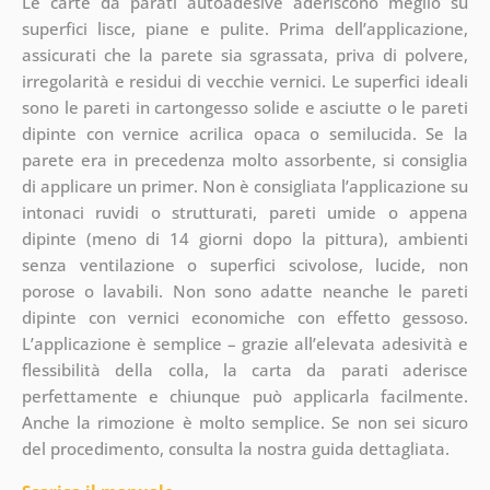
Le carte da parati autoadesive aderiscono meglio su
superfici lisce, piane e pulite. Prima dell’applicazione,
assicurati che la parete sia sgrassata, priva di polvere,
irregolarità e residui di vecchie vernici. Le superfici ideali
sono le pareti in cartongesso solide e asciutte o le pareti
dipinte con vernice acrilica opaca o semilucida. Se la
parete era in precedenza molto assorbente, si consiglia
di applicare un primer. Non è consigliata l’applicazione su
intonaci ruvidi o strutturati, pareti umide o appena
dipinte (meno di 14 giorni dopo la pittura), ambienti
senza ventilazione o superfici scivolose, lucide, non
porose o lavabili. Non sono adatte neanche le pareti
dipinte con vernici economiche con effetto gessoso.
L’applicazione è semplice – grazie all’elevata adesività e
flessibilità della colla, la carta da parati aderisce
perfettamente e chiunque può applicarla facilmente.
Anche la rimozione è molto semplice. Se non sei sicuro
del procedimento, consulta la nostra guida dettagliata.