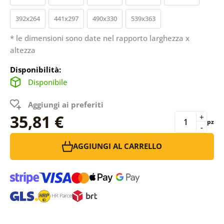
392x264
441x297
490x330
539x363
* le dimensioni sono date nel rapporto larghezza x
altezza
Disponibilità:
Disponibile
Aggiungi ai preferiti
35,81 €
+
pz
-
AGGIUNGI AL CARRELLO