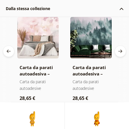
Dalla stessa collezione
Carta da parati
Carta da parati
C
autoadesiva –
autoadesiva –
a
Foglie con
Foresta nella
M
Carta da parati
Carta da parati
C
sfumatura
nebbia
autoadesive
autoadesive
a
pastello
28,65 €
28,65 €
2