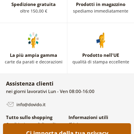
Spedizione gratuita
Prodotti in magazzino
oltre 150,00 €
spediamo immediatamente
La più ampia gamma
Prodotto nell'UE
carte da parati e decorazioni
qualità di stampa eccellente
Assistenza clienti
nei giorni lavorativi Lun - Ven 08:00-16:00
info@dovido.it
Tutto sullo shopping
Informazioni utili
Condizioni generali di vendita e
Chi siamo
reclami
FAQ
Ci importa della tua privacy