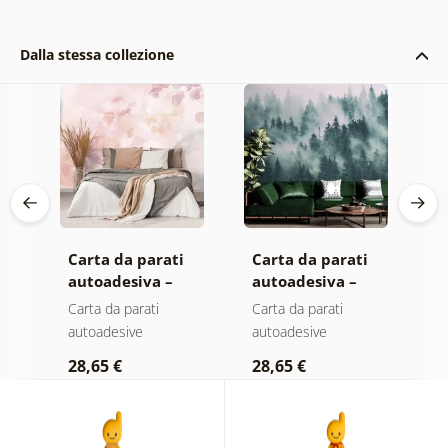
Dalla stessa collezione
Carta da parati
Carta da parati
C
autoadesiva –
autoadesiva –
a
Foglie con
Foresta nella
M
Carta da parati
Carta da parati
C
sfumatura
nebbia
autoadesive
autoadesive
a
pastello
28,65 €
28,65 €
2