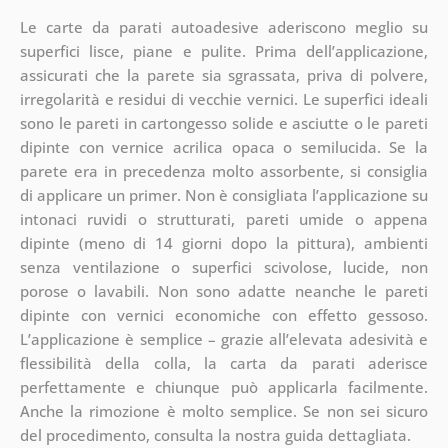
Le carte da parati autoadesive aderiscono meglio su
superfici lisce, piane e pulite. Prima dell’applicazione,
assicurati che la parete sia sgrassata, priva di polvere,
irregolarità e residui di vecchie vernici. Le superfici ideali
sono le pareti in cartongesso solide e asciutte o le pareti
dipinte con vernice acrilica opaca o semilucida. Se la
parete era in precedenza molto assorbente, si consiglia
di applicare un primer. Non è consigliata l’applicazione su
intonaci ruvidi o strutturati, pareti umide o appena
dipinte (meno di 14 giorni dopo la pittura), ambienti
senza ventilazione o superfici scivolose, lucide, non
porose o lavabili. Non sono adatte neanche le pareti
dipinte con vernici economiche con effetto gessoso.
L’applicazione è semplice – grazie all’elevata adesività e
flessibilità della colla, la carta da parati aderisce
perfettamente e chiunque può applicarla facilmente.
Anche la rimozione è molto semplice. Se non sei sicuro
del procedimento, consulta la nostra guida dettagliata.