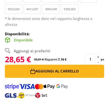
392x264
441x297
490x330
539x363
* le dimensioni sono date nel rapporto larghezza x
altezza
Disponibilità:
Disponibile
Aggiungi ai preferiti
28,65 €
+
35,81 €
Risparmi
7,16 €
pz
-
AGGIUNGI AL CARRELLO