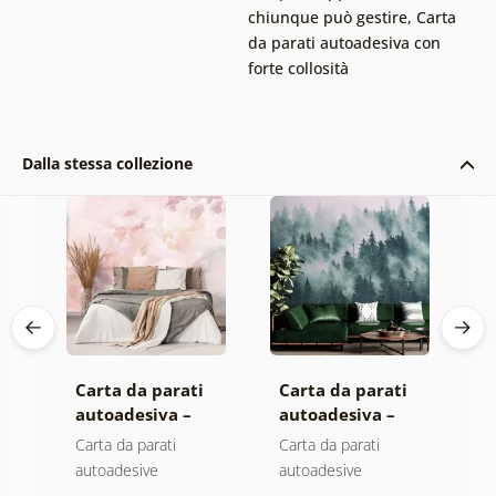
chiunque può gestire
,
Carta
da parati autoadesiva con
forte collosità
Dalla stessa collezione
Carta da parati
Carta da parati
C
autoadesiva –
autoadesiva –
a
Foglie con
Foresta nella
M
Carta da parati
Carta da parati
C
sfumatura
nebbia
autoadesive
autoadesive
a
a
pastello