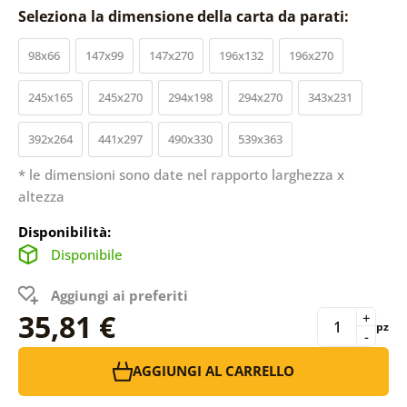
Seleziona la dimensione della carta da parati:
98x66
147x99
147x270
196x132
196x270
245x165
245x270
294x198
294x270
343x231
392x264
441x297
490x330
539x363
* le dimensioni sono date nel rapporto larghezza x
altezza
Disponibilità:
Disponibile
Aggiungi ai preferiti
35,81 €
+
pz
-
AGGIUNGI AL CARRELLO