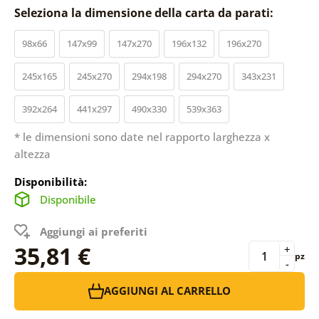
Seleziona la dimensione della carta da parati:
98x66
147x99
147x270
196x132
196x270
245x165
245x270
294x198
294x270
343x231
392x264
441x297
490x330
539x363
* le dimensioni sono date nel rapporto larghezza x
altezza
Disponibilità:
Disponibile
Aggiungi ai preferiti
35,81 €
+
pz
-
AGGIUNGI AL CARRELLO