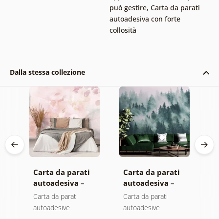
può gestire
,
Carta da parati
autoadesiva con forte
collosità
Dalla stessa collezione
Carta da parati
Carta da parati
C
autoadesiva –
autoadesiva –
a
Foglie con
Foresta nella
M
Carta da parati
Carta da parati
C
sfumatura
nebbia
autoadesive
autoadesive
a
a
pastello