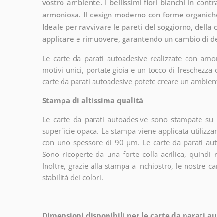
vostro ambiente. I bellissimi fiori bianchi in cont
armoniosa. Il design moderno con forme organiche 
Ideale per ravvivare le pareti del soggiorno, della c
applicare e rimuovere, garantendo un cambio di de
Le carte da parati autoadesive realizzate con amor
motivi unici, portate gioia e un tocco di freschezza
carte da parati autoadesive potete creare un ambien
Stampa di altissima qualità
Le carte da parati autoadesive sono stampate su u
superficie opaca. La stampa viene applicata utiliz
con uno spessore di 90 µm. Le carte da parati aut
Sono ricoperte da una forte colla acrilica, quindi
Inoltre, grazie alla stampa a inchiostro, le nostre c
stabilità dei colori.
Dimensioni disponibili per le carte da parati au