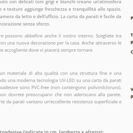
rasto con delicati toni grigi e bianchi creano un'atmosfera
e texture aggiunge freschezza e tranquillità allo spazio.
amera da letto o dell'ufficio. La carta da parati è facile da
P
corazione senza sforzo.
T
e possono abbellire anche il vostro interno. Scegliete tra
p
 con una nuova decorazione per la casa. Anche attraverso le
te accogliente dove vi piacerà sempre tornare.
C
n materiale di alta qualità con una struttura fine e una
zando una moderna tecnologia UV-LED su una carta da parati
oadesive sono PVC-free (non contengono polivinilcloruro).
V
 non dovrete preoccuparvi che non aderiscano alla parete.
p
arte da parati vantano un'eccellente resistenza superficiale e
toadesive (indicate in cm, larghezza x altezza):