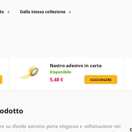
to
Dalla stessa collezione
Nastro adesivo in carta
Disponibile
5,48 €
AGGIUNGERE
rodotto
e su sfondo astratto porta eleganza e sofisticazione nel
C