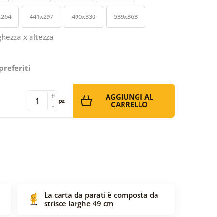
x264
441x297
490x330
539x363
ghezza x altezza
preferiti
+
AGGIUNGI AL
pz
CARRELLO
-
La carta da parati è composta da
strisce larghe 49 cm