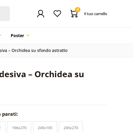
0
Il tuo carrello
Poster
siva – Orchidea su sfondo astratto
desiva – Orchidea su
a parati:
2
196x270
245x165
245x270