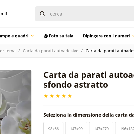
o.it
ampe e quadri
📤 Foto su tela
Dipingere con i numeri
per tema
Carta da parati autoadesive
Carta da parati autoade
Carta da parati autoa
sfondo astratto
Seleziona la dimensione della carta d
98x66
147x99
147x270
196x13