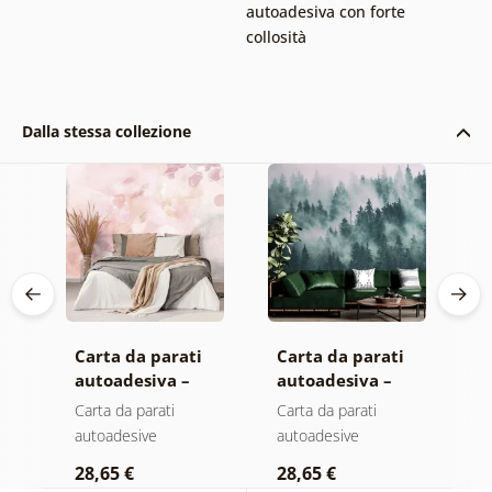
autoadesiva con forte
collosità
Dalla stessa collezione
Carta da parati
Carta da parati
C
autoadesiva –
autoadesiva –
a
Foglie con
Foresta nella
M
Carta da parati
Carta da parati
C
sfumatura
nebbia
autoadesive
autoadesive
a
pastello
28,65 €
28,65 €
2