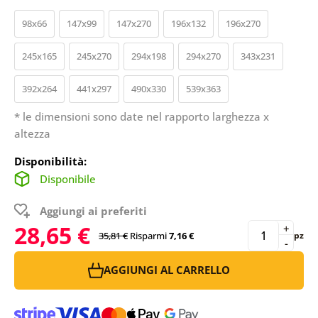
98x66
147x99
147x270
196x132
196x270
245x165
245x270
294x198
294x270
343x231
392x264
441x297
490x330
539x363
* le dimensioni sono date nel rapporto larghezza x
altezza
Disponibilità:
Disponibile
Aggiungi ai preferiti
28,65 €
+
35,81 €
Risparmi
7,16 €
pz
-
AGGIUNGI AL CARRELLO