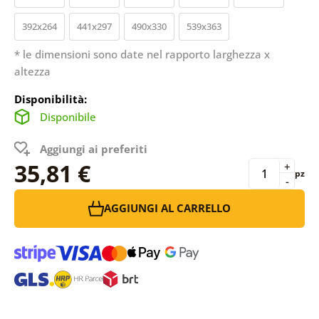
392x264
441x297
490x330
539x363
* le dimensioni sono date nel rapporto larghezza x
altezza
Disponibilità:
Disponibile
Aggiungi ai preferiti
35,81 €
+
pz
-
AGGIUNGI AL CARRELLO