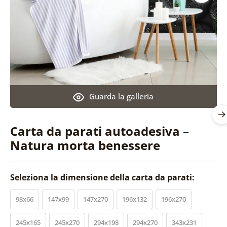
Guarda la galleria
Carta da parati autoadesiva –
Natura morta benessere
Seleziona la dimensione della carta da parati:
98x66
147x99
147x270
196x132
196x270
245x165
245x270
294x198
294x270
343x231