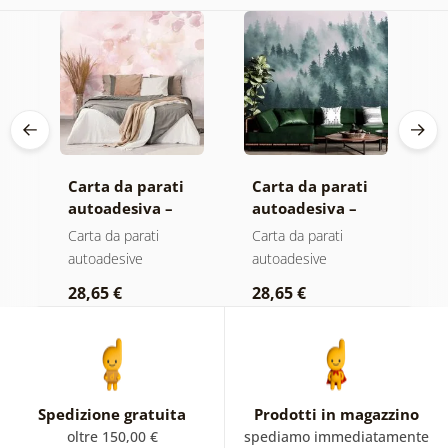
Carta da parati
Carta da parati
C
autoadesiva –
autoadesiva –
a
Foglie con
Foresta nella
M
Carta da parati
Carta da parati
C
sfumatura
nebbia
autoadesive
autoadesive
a
a
pastello
28,65 €
28,65 €
2
Spedizione gratuita
Prodotti in magazzino
oltre 150,00 €
spediamo immediatamente