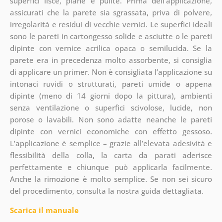
superfici lisce, piane e pulite. Prima dell’applicazione,
assicurati che la parete sia sgrassata, priva di polvere,
irregolarità e residui di vecchie vernici. Le superfici ideali
sono le pareti in cartongesso solide e asciutte o le pareti
dipinte con vernice acrilica opaca o semilucida. Se la
parete era in precedenza molto assorbente, si consiglia
di applicare un primer. Non è consigliata l’applicazione su
intonaci ruvidi o strutturati, pareti umide o appena
dipinte (meno di 14 giorni dopo la pittura), ambienti
senza ventilazione o superfici scivolose, lucide, non
porose o lavabili. Non sono adatte neanche le pareti
dipinte con vernici economiche con effetto gessoso.
L’applicazione è semplice – grazie all’elevata adesività e
flessibilità della colla, la carta da parati aderisce
perfettamente e chiunque può applicarla facilmente.
Anche la rimozione è molto semplice. Se non sei sicuro
del procedimento, consulta la nostra guida dettagliata.
Scarica il manuale