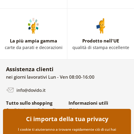
La più ampia gamma
Prodotto nell'UE
carte da parati e decorazioni
qualità di stampa eccellente
Assistenza clienti
nei giorni lavorativi Lun - Ven 08:00-16:00
info@dovido.it
Tutto sullo shopping
Informazioni utili
Condizioni generali di vendita e
Chi siamo
reclami
FAQ
Ci importa della tua privacy
Politica sulla privacy
Contatti
Opzioni di spedizione e
Collaborazione all’ingrosso
I cookie ti aiuteranno a trovare rapidamente ciò di cui hai
pagamento