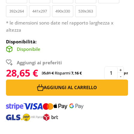
392x264
441x297
490x330
539x363
* le dimensioni sono date nel rapporto larghezza x
altezza
Disponibilità:
Disponibile
Aggiungi ai preferiti
28,65 €
+
35,81 €
Risparmi
7,16 €
pz
-
AGGIUNGI AL CARRELLO