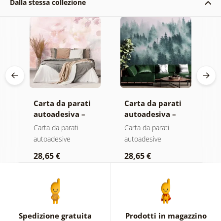
Dalla stessa collezione
Carta da parati
Carta da parati
C
autoadesiva –
autoadesiva –
a
Foglie con
Foresta nella
F
Carta da parati
Carta da parati
C
a
sfumatura
nebbia
n
autoadesive
autoadesive
a
pastello
c
28,65 €
28,65 €
2
Spedizione gratuita
Prodotti in magazzino