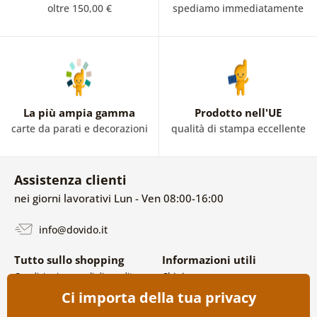
oltre 150,00 €
spediamo immediatamente
La più ampia gamma
Prodotto nell'UE
carte da parati e decorazioni
qualità di stampa eccellente
Assistenza clienti
nei giorni lavorativi Lun - Ven 08:00-16:00
info@dovido.it
Tutto sullo shopping
Informazioni utili
Condizioni generali di vendita e
Chi siamo
reclami
FAQ
Ci importa della tua privacy
Politica sulla privacy
Contatti