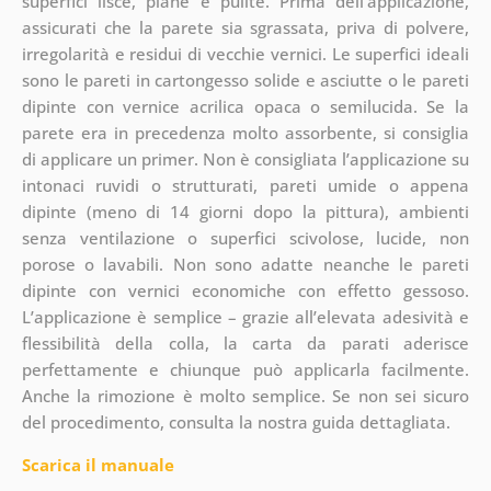
superfici lisce, piane e pulite. Prima dell’applicazione,
assicurati che la parete sia sgrassata, priva di polvere,
irregolarità e residui di vecchie vernici. Le superfici ideali
sono le pareti in cartongesso solide e asciutte o le pareti
dipinte con vernice acrilica opaca o semilucida. Se la
parete era in precedenza molto assorbente, si consiglia
di applicare un primer. Non è consigliata l’applicazione su
intonaci ruvidi o strutturati, pareti umide o appena
dipinte (meno di 14 giorni dopo la pittura), ambienti
senza ventilazione o superfici scivolose, lucide, non
porose o lavabili. Non sono adatte neanche le pareti
dipinte con vernici economiche con effetto gessoso.
L’applicazione è semplice – grazie all’elevata adesività e
flessibilità della colla, la carta da parati aderisce
perfettamente e chiunque può applicarla facilmente.
Anche la rimozione è molto semplice. Se non sei sicuro
del procedimento, consulta la nostra guida dettagliata.
Scarica il manuale