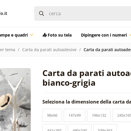
o.it
ampe e quadri
📤 Foto su tela
Dipingere con i numeri
per tema
Carta da parati autoadesive
Carta da parati autoade
Carta da parati auto
bianco-grigia
Seleziona la dimensione della carta d
98x66
147x99
196x132
245x16
441x297
490x330
539x363