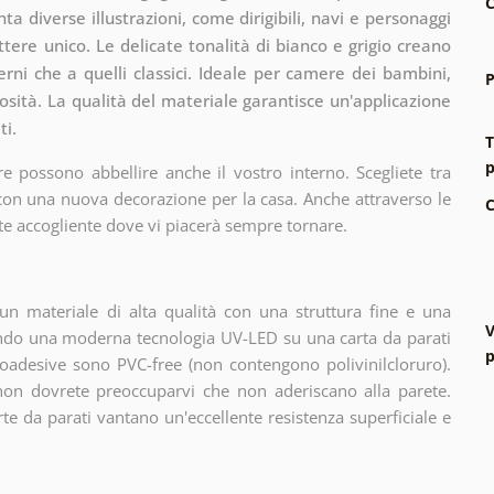
C
a diverse illustrazioni, come dirigibili, navi e personaggi
ttere unico. Le delicate tonalità di bianco e grigio creano
rni che a quelli classici. Ideale per camere dei bambini,
P
iosità. La qualità del materiale garantisce un'applicazione
ti.
T
p
e possono abbellire anche il vostro interno. Scegliete tra
 con una nuova decorazione per la casa. Anche attraverso le
C
te accogliente dove vi piacerà sempre tornare.
n materiale di alta qualità con una struttura fine e una
V
zando una moderna tecnologia UV-LED su una carta da parati
p
oadesive sono PVC-free (non contengono polivinilcloruro).
 non dovrete preoccuparvi che non aderiscano alla parete.
arte da parati vantano un'eccellente resistenza superficiale e