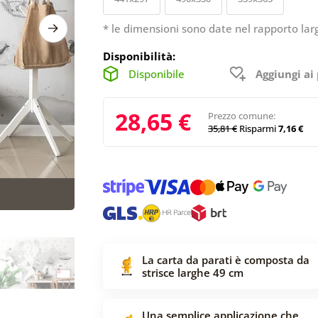
* le dimensioni sono date nel rapporto lar
Disponibilità:
Disponibile
Aggiungi ai 
28,65 €
Prezzo comune:
35,81 €
Risparmi
7,16 €
La carta da parati è composta da
strisce larghe 49 cm
Una semplice applicazione che