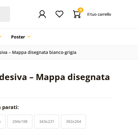
0
Il tuo carrello
Poster
siva – Mappa disegnata bianco-grigia
adesiva – Mappa disegnata
a parati:
5
294x198
343x231
392x264