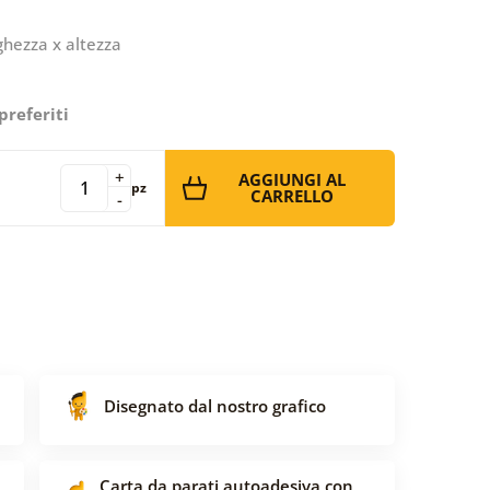
ghezza x altezza
preferiti
+
AGGIUNGI AL
pz
CARRELLO
-
Disegnato dal nostro grafico
Carta da parati autoadesiva con