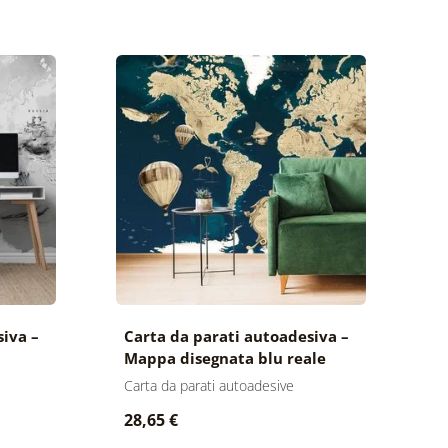
siva –
Carta da parati autoadesiva –
Mappa disegnata blu reale
Carta da parati autoadesive
28,65 €