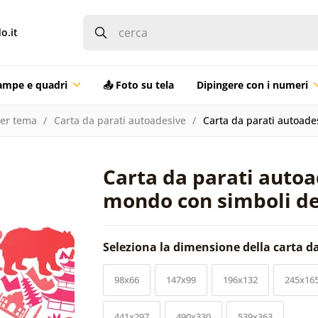
o.it
ampe e quadri
📤 Foto su tela
Dipingere con i numeri
per tema
Carta da parati autoadesive
Carta da parati autoade
Carta da parati auto
mondo con simboli de
Seleziona la dimensione della carta d
98x66
147x99
196x132
245x16
441x297
490x330
539x363