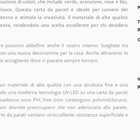
zione di colori, che include verde, arancione, rosa e blu,
P
vivace. Questa carta da parati è ideale per camere dei
nterno e stimola la creatività. Il materiale di alta qualità
T
urata, rendendola una scelta eccellente per chi desidera
p
C
e possono abbellire anche il vostro interno. Scegliete tra
 con una nuova decorazione per la casa. Anche attraverso le
te accogliente dove vi piacerà sempre tornare.
V
n materiale di alta qualità con una struttura fine e una
p
zando una moderna tecnologia UV-LED su una carta da parati
oadesive sono PVC-free (non contengono polivinilcloruro).
 non dovrete preoccuparvi che non aderiscano alla parete.
arte da parati vantano un'eccellente resistenza superficiale e