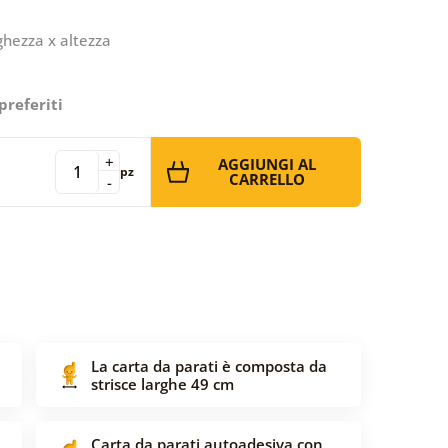
ghezza x altezza
preferiti
+
AGGIUNGI AL
pz
CARRELLO
-
La carta da parati è composta da
strisce larghe 49 cm
Carta da parati autoadesiva con