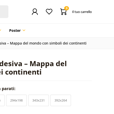
0
Il tuo carrello
Poster
siva – Mappa del mondo con simboli dei continenti
adesiva – Mappa del
i continenti
a parati:
5
294x198
343x231
392x264