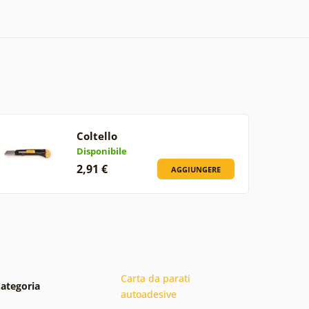
Coltello
Disponibile
2,91 €
AGGIUNGERE
Carta da parati
ategoria
autoadesive