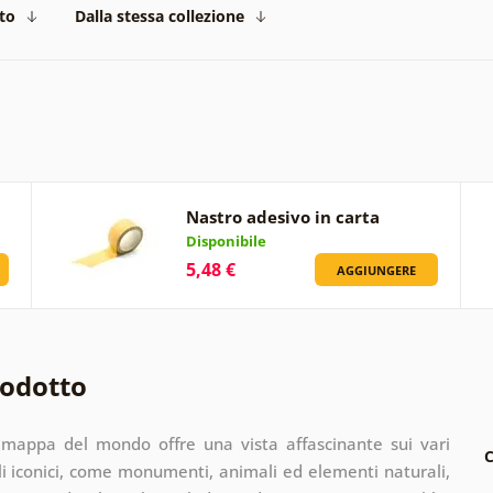
to
Dalla stessa collezione
Nastro adesivo in carta
Disponibile
5,48 €
AGGIUNGERE
rodotto
 mappa del mondo offre una vista affascinante sui vari
C
i iconici, come monumenti, animali ed elementi naturali,