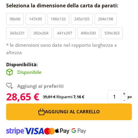
Seleziona la dimensione della carta da parati:
98x66
147x99
196x132
245x165
294x198
343x231
392x264
441x297
490x330
539x363
* le dimensioni sono date nel rapporto larghezza x
altezza
Disponibilità:
Disponibile
Aggiungi ai preferiti
28,65 €
+
35,81 €
Risparmi
7,16 €
pz
-
AGGIUNGI AL CARRELLO