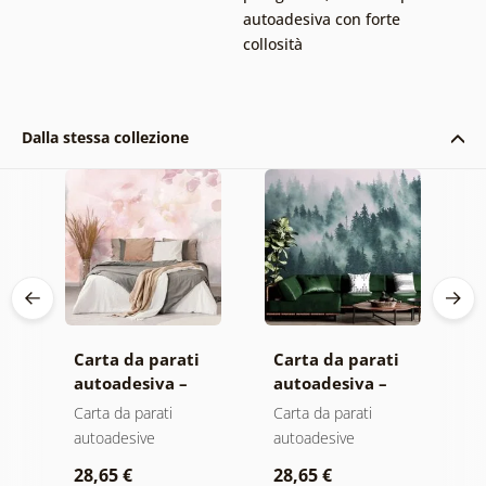
autoadesiva con forte
collosità
Dalla stessa collezione
Carta da parati
Carta da parati
C
autoadesiva –
autoadesiva –
a
Foglie con
Foresta nella
M
Carta da parati
Carta da parati
C
sfumatura
nebbia
autoadesive
autoadesive
a
pastello
28,65 €
28,65 €
2