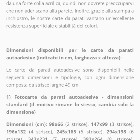
da una forte colla acrilica, quindi non dovrete preoccuparvi
che non aderiscano alla parete. Inoltre, grazie alla stampa a
inchiostro, le nostre carte da parati vantano un'eccellente
resistenza superficiale e stabilità dei colori.
Dimensioni disponibili per le carte da parati
autoadesive (indicate in cm, larghezza x altezza):
Le carte da parati autoadesive sono disponibili nelle
seguenti dimensioni e tipologie, con ogni dimensione
composta da strisce larghe 49 cm.
1) Fotocarte da parati autoadesive - dimensioni
standard (il motivo rimane lo stesso, cambia solo la
dimensione)
Dimensioni (cm): 98x66
(2 strisce),
147x99
(3 strisce),
196x132
(4 strisce),
245x165
(5 strisce),
294x198
(6
strisce),
343x231
(7 strisce),
392x264
(8 strisce),