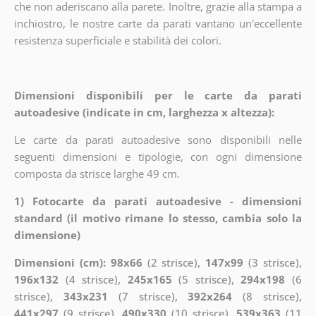
che non aderiscano alla parete. Inoltre, grazie alla stampa a
inchiostro, le nostre carte da parati vantano un'eccellente
resistenza superficiale e stabilità dei colori.
Dimensioni disponibili per le carte da parati
autoadesive (indicate in cm, larghezza x altezza):
Le carte da parati autoadesive sono disponibili nelle
seguenti dimensioni e tipologie, con ogni dimensione
composta da strisce larghe 49 cm.
1) Fotocarte da parati autoadesive - dimensioni
standard (il motivo rimane lo stesso, cambia solo la
dimensione)
Dimensioni (cm): 98x66
(2 strisce),
147x99
(3 strisce),
196x132
(4 strisce),
245x165
(5 strisce),
294x198
(6
strisce),
343x231
(7 strisce),
392x264
(8 strisce),
441x297
(9 strisce),
490x330
(10 strisce),
539x363
(11