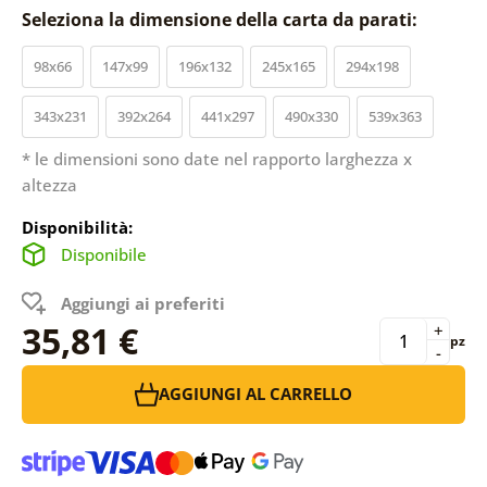
Seleziona la dimensione della carta da parati:
98x66
147x99
196x132
245x165
294x198
343x231
392x264
441x297
490x330
539x363
* le dimensioni sono date nel rapporto larghezza x
altezza
Disponibilità:
Disponibile
Aggiungi ai preferiti
35,81 €
+
pz
-
AGGIUNGI AL CARRELLO