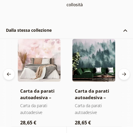
collosità
Dalla stessa collezione
Carta da parati
Carta da parati
C
autoadesiva –
autoadesiva –
a
Foglie con
Foresta nella
M
Carta da parati
Carta da parati
C
sfumatura
nebbia
autoadesive
autoadesive
a
a
pastello
28,65 €
28,65 €
2