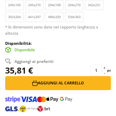
245x165
245x270
294x198
294x270
343x231
392x264
441x297
490x330
539x363
* le dimensioni sono date nel rapporto larghezza x
altezza
Disponibilità:
Disponibile
Aggiungi ai preferiti
35,81 €
+
pz
-
AGGIUNGI AL CARRELLO