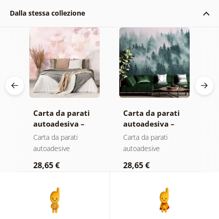
Dalla stessa collezione
Carta da parati
Carta da parati
C
autoadesiva –
autoadesiva –
a
Foglie con
Foresta nella
M
Carta da parati
Carta da parati
C
sfumatura
nebbia
autoadesive
autoadesive
a
pastello
28,65 €
28,65 €
2