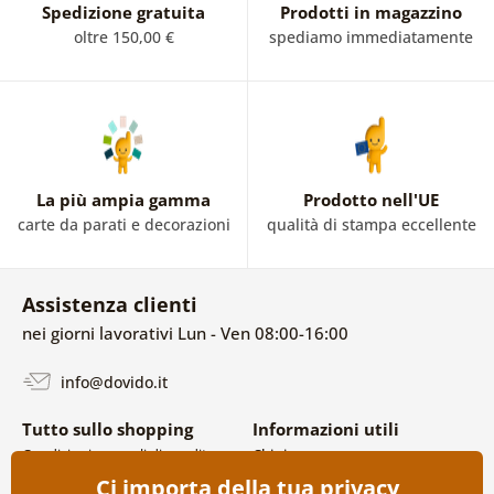
Spedizione gratuita
Prodotti in magazzino
oltre 150,00 €
spediamo immediatamente
La più ampia gamma
Prodotto nell'UE
carte da parati e decorazioni
qualità di stampa eccellente
Assistenza clienti
nei giorni lavorativi Lun - Ven 08:00-16:00
info@dovido.it
Tutto sullo shopping
Informazioni utili
Condizioni generali di vendita e
Chi siamo
reclami
FAQ
Ci importa della tua privacy