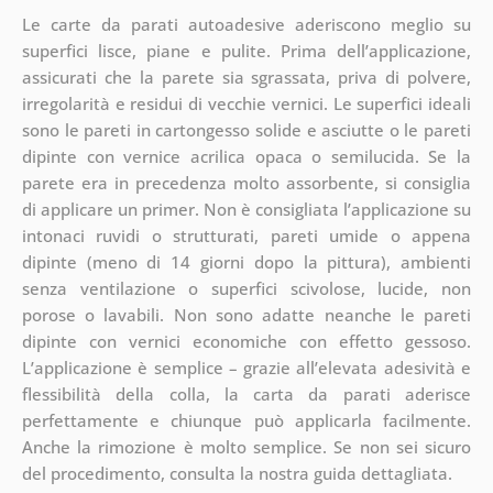
Le carte da parati autoadesive aderiscono meglio su
superfici lisce, piane e pulite. Prima dell’applicazione,
assicurati che la parete sia sgrassata, priva di polvere,
irregolarità e residui di vecchie vernici. Le superfici ideali
sono le pareti in cartongesso solide e asciutte o le pareti
dipinte con vernice acrilica opaca o semilucida. Se la
parete era in precedenza molto assorbente, si consiglia
di applicare un primer. Non è consigliata l’applicazione su
intonaci ruvidi o strutturati, pareti umide o appena
dipinte (meno di 14 giorni dopo la pittura), ambienti
senza ventilazione o superfici scivolose, lucide, non
porose o lavabili. Non sono adatte neanche le pareti
dipinte con vernici economiche con effetto gessoso.
L’applicazione è semplice – grazie all’elevata adesività e
flessibilità della colla, la carta da parati aderisce
perfettamente e chiunque può applicarla facilmente.
Anche la rimozione è molto semplice. Se non sei sicuro
del procedimento, consulta la nostra guida dettagliata.