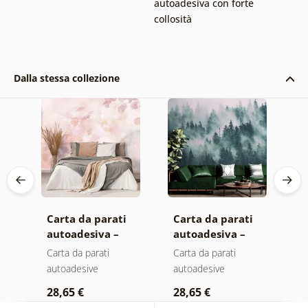
autoadesiva con forte
collosità
Dalla stessa collezione
Carta da parati
Carta da parati
C
autoadesiva –
autoadesiva –
a
Foglie con
Foresta nella
M
Carta da parati
Carta da parati
C
sfumatura
nebbia
autoadesive
autoadesive
a
pastello
28,65 €
28,65 €
2