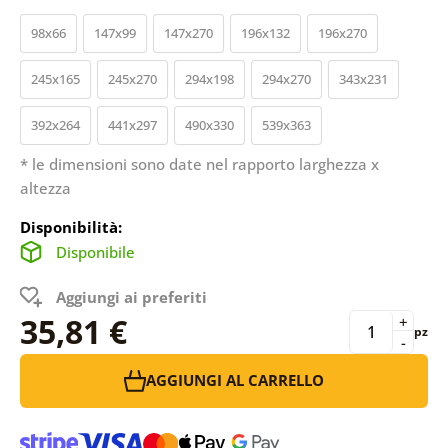
98x66
147x99
147x270
196x132
196x270
245x165
245x270
294x198
294x270
343x231
392x264
441x297
490x330
539x363
* le dimensioni sono date nel rapporto larghezza x
altezza
Disponibilità:
Disponibile
Aggiungi ai preferiti
35,81 €
+
pz
-
AGGIUNGI AL CARRELLO