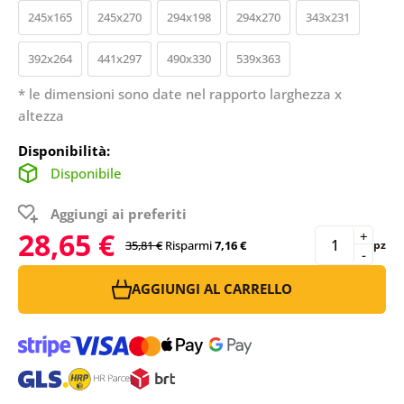
245x165
245x270
294x198
294x270
343x231
392x264
441x297
490x330
539x363
* le dimensioni sono date nel rapporto larghezza x
altezza
Disponibilità:
Disponibile
Aggiungi ai preferiti
28,65 €
+
35,81 €
Risparmi
7,16 €
pz
-
AGGIUNGI AL CARRELLO