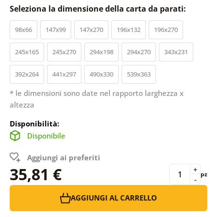
Seleziona la dimensione della carta da parati:
98x66
147x99
147x270
196x132
196x270
245x165
245x270
294x198
294x270
343x231
392x264
441x297
490x330
539x363
* le dimensioni sono date nel rapporto larghezza x
altezza
Disponibilità:
Disponibile
Aggiungi ai preferiti
35,81 €
+
pz
-
AGGIUNGI AL CARRELLO