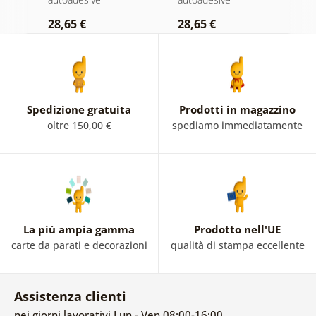
pastello
28,65 €
28,65 €
2
Spedizione gratuita
Prodotti in magazzino
oltre 150,00 €
spediamo immediatamente
La più ampia gamma
Prodotto nell'UE
carte da parati e decorazioni
qualità di stampa eccellente
Assistenza clienti
nei giorni lavorativi Lun - Ven 08:00-16:00