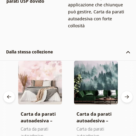
parati USP dovido
applicazione che chiunque
può gestire
,
Carta da parati
autoadesiva con forte
collosità
Dalla stessa collezione
Carta da parati
Carta da parati
C
autoadesiva –
autoadesiva –
a
Foglie con
Foresta nella
M
Carta da parati
Carta da parati
C
sfumatura
nebbia
autoadesive
autoadesive
a