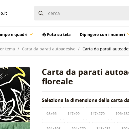
o.it
ampe e quadri
📤 Foto su tela
Dipingere con i numeri
per tema
Carta da parati autoadesive
Carta da parati autoades
Carta da parati autoa
floreale
Seleziona la dimensione della carta d
98x66
147x99
147x270
196x13
294x198
294x270
343x231
392