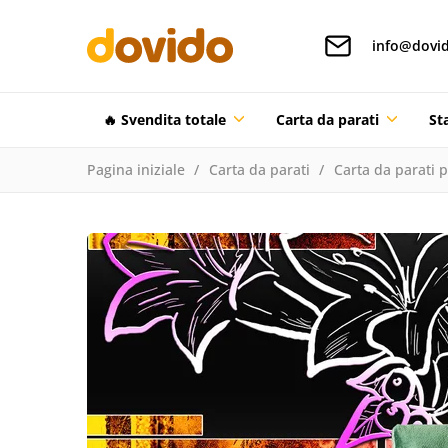
info@dovid
🔥 Svendita totale
Carta da parati
St
Pagina iniziale
Carta da parati
Carta da parati 