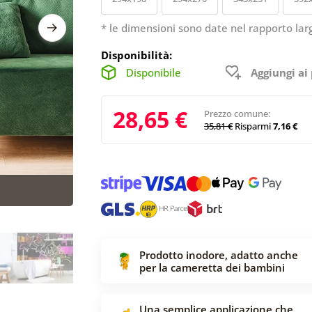
* le dimensioni sono date nel rapporto lar
Disponibilità:
Disponibile
Aggiungi ai 
28,65 €
Prezzo comune:
35,81 €
Risparmi
7,16 €
Prodotto inodore, adatto anche
per la cameretta dei bambini
Una semplice applicazione che