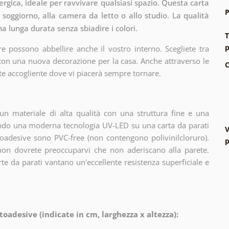
gica, ideale per ravvivare qualsiasi spazio. Questa carta
P
soggiorno, alla camera da letto o allo studio. La qualità
a lunga durata senza sbiadire i colori.
T
p
e possono abbellire anche il vostro interno. Scegliete tra
 con una nuova decorazione per la casa. Anche attraverso le
C
te accogliente dove vi piacerà sempre tornare.
n materiale di alta qualità con una struttura fine e una
zando una moderna tecnologia UV-LED su una carta da parati
V
oadesive sono PVC-free (non contengono polivinilcloruro).
p
 non dovrete preoccuparvi che non aderiscano alla parete.
arte da parati vantano un'eccellente resistenza superficiale e
toadesive (indicate in cm, larghezza x altezza):