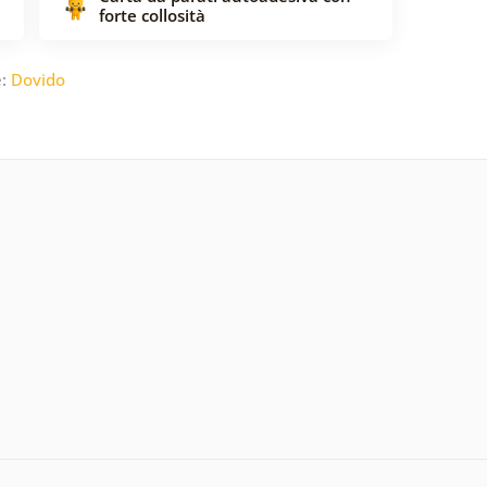
forte collosità
e:
Dovido