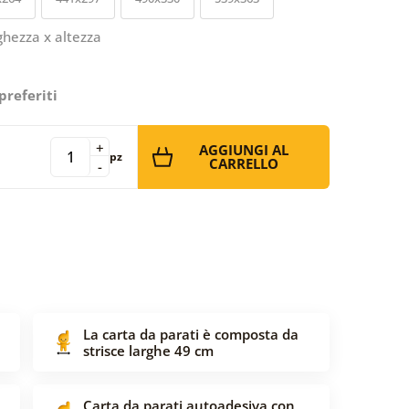
ghezza x altezza
preferiti
+
AGGIUNGI AL
pz
CARRELLO
-
La carta da parati è composta da
strisce larghe 49 cm
Carta da parati autoadesiva con