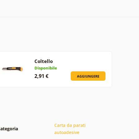
Coltello
Disponibile
2,91 €
AGGIUNGERE
Carta da parati
ategoria
autoadesive