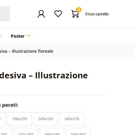
0
Il tuo carrello
Poster
iva – Illustrazione floreale
desiva – Illustrazione
a parati:
2
196x270
245x165
245x270
x264
441x297
490x330
539x363