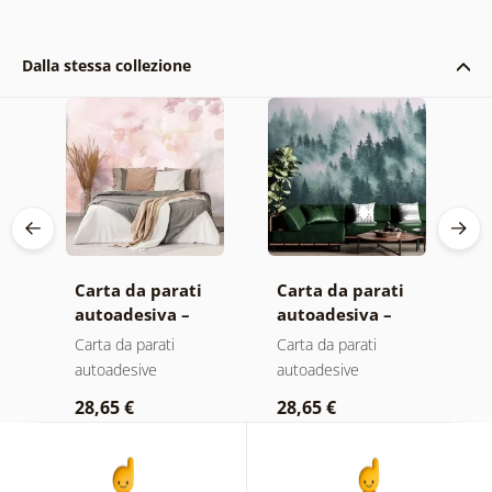
Dalla stessa collezione
Carta da parati
Carta da parati
C
autoadesiva –
autoadesiva –
a
Foglie con
Foresta nella
M
Carta da parati
Carta da parati
C
sfumatura
nebbia
autoadesive
autoadesive
a
pastello
28,65 €
28,65 €
2