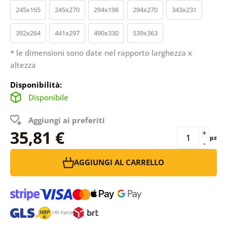
245x165
245x270
294x198
294x270
343x231
392x264
441x297
490x330
539x363
* le dimensioni sono date nel rapporto larghezza x
altezza
Disponibilità:
Disponibile
Aggiungi ai preferiti
35,81 €
+
pz
-
AGGIUNGI AL CARRELLO