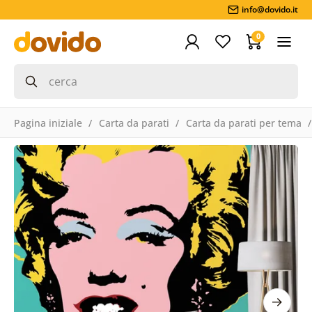
info@dovido.it
0
Pagina iniziale
Carta da parati
Carta da parati per tema