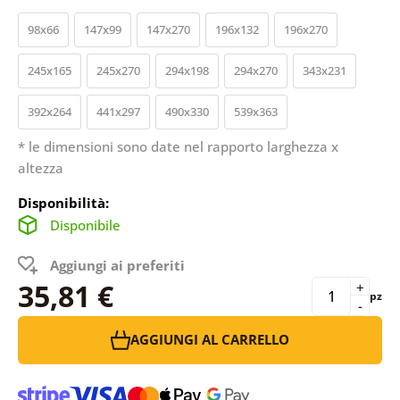
98x66
147x99
147x270
196x132
196x270
245x165
245x270
294x198
294x270
343x231
392x264
441x297
490x330
539x363
* le dimensioni sono date nel rapporto larghezza x
altezza
Disponibilità:
Disponibile
Aggiungi ai preferiti
35,81 €
+
pz
-
AGGIUNGI AL CARRELLO