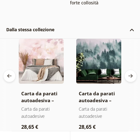
forte collosità
Dalla stessa collezione
Carta da parati
Carta da parati
C
autoadesiva –
autoadesiva –
a
Foglie con
Foresta nella
M
Carta da parati
Carta da parati
C
sfumatura
nebbia
autoadesive
autoadesive
a
pastello
28,65 €
28,65 €
2