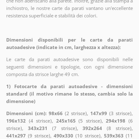
che non aderiscano alla parete. Inoltre, grazie alla stampa a
inchiostro, le nostre carte da parati vantano un'eccellente
resistenza superficiale e stabilità dei colori.
Dimensioni disponibili per le carte da parati
autoadesive (indicate in cm, larghezza x altezza):
Le carte da parati autoadesive sono disponibili nelle
seguenti dimensioni e tipologie, con ogni dimensione
composta da strisce larghe 49 cm.
1) Fotocarte da parati autoadesive - dimensioni
standard (il motivo rimane lo stesso, cambia solo la
dimensione)
Dimensioni (cm): 98x66
(2 strisce),
147x99
(3 strisce),
196x132
(4 strisce),
245x165
(5 strisce),
294x198
(6
strisce),
343x231
(7 strisce),
392x264
(8 strisce),
441x297
(9 strisce),
490x330
(10 strisce),
539x363
(11