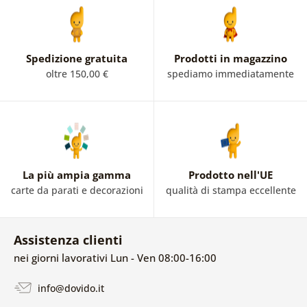
tuoi interni e, che tu ci creda o no, avrai la natura a
portata di mano. Goditi la colazione, il tuo pasto
preferito o un caffè con vista su una stanza piena di vita.
Spedizione gratuita
Prodotti in magazzino
oltre 150,00 €
spediamo immediatamente
La più ampia gamma
Prodotto nell'UE
carte da parati e decorazioni
qualità di stampa eccellente
Assistenza clienti
nei giorni lavorativi Lun - Ven 08:00-16:00
info@dovido.it