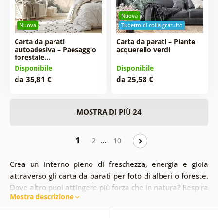
Nuova
Nuova
Tubetto di colla gratuito
Carta da parati
Carta da parati – Piante
autoadesiva – Paesaggio
acquerello verdi
forestale…
Disponibile
Disponibile
da 35,81 €
da 25,58 €
MOSTRA DI PIÙ 24
1
…
2
10
Crea un interno pieno di freschezza, energia e gioia
attraverso gli carta da parati per foto di alberi o foreste.
Dove altro puoi attingere più forza che in natura? Respira
Mostra descrizione
l'atmosfera unica creata da carta da parati fotografici di
questo tipo. Gli alberi creeranno un aspetto unico nei