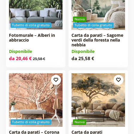
Nuova
Tubetto di colla gratuito
Tubetto di colla gratuito
Fotomurale – Alberi in
Carta da parati – Sagome
abbraccio
verdi della foresta nella
nebbia
Disponibile
Disponibile
da 20,46 €
da 25,58 €
25,58 €
Tubetto di colla gratuito
Nuova
Carta da parati – Corona
Carta da parati