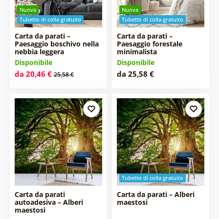
Nuova
Nuova
Tubetto di colla gratuito
Tubetto di colla gratuito
Carta da parati –
Carta da parati –
Paesaggio boschivo nella
Paesaggio forestale
nebbia leggera
minimalista
Disponibile
Disponibile
da 20,46 €
da 25,58 €
25,58 €
Tubetto di colla gratuito
Carta da parati
Carta da parati – Alberi
autoadesiva – Alberi
maestosi
maestosi