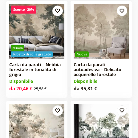
Sconto -20%
Nuova
Tubetto di colla gratuito
Nuova
Carta da parati – Nebbia
Carta da parati
forestale in tonalità di
autoadesiva – Delicato
grigio
acquerello forestale
Disponibile
Disponibile
da 20,46 €
da 35,81 €
25,58 €