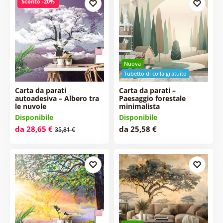
Sconto -20%
Nuova
Tubetto di colla gratuito
Carta da parati
Carta da parati –
autoadesiva – Albero tra
Paesaggio forestale
le nuvole
minimalista
Disponibile
Disponibile
da 28,65 €
da 25,58 €
35,81 €