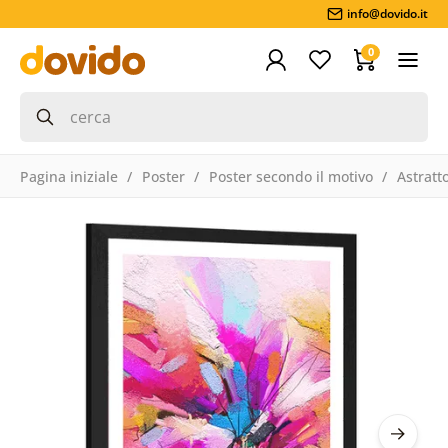
info@dovido.it
0
Pagina iniziale
Poster
Poster secondo il motivo
Astratt