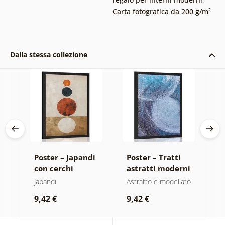
Carta fotografica da 200 g/m²
Dalla stessa collezione
Poster – Japandi
Poster – Tratti
P
con cerchi
astratti moderni
k
moderni
a
Japandi
Astratto e modellato
Mo
C
of
9,42 €
9,42 €
9